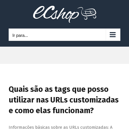
Ir
para
o
conteúdo
Ir para...
Quais são as tags que posso
utilizar nas URLs customizadas
e como elas funcionam?
Informações básicas sobre as URLs customizadas: A