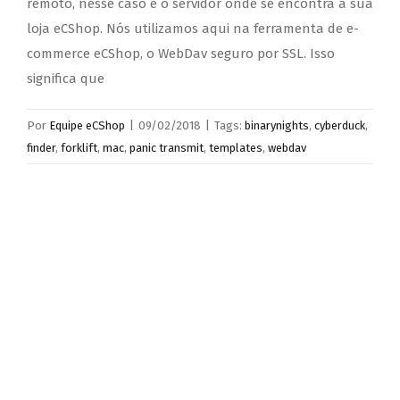
remoto, nesse caso é o servidor onde se encontra a sua
loja eCShop. Nós utilizamos aqui na ferramenta de e-
commerce eCShop, o WebDav seguro por SSL. Isso
significa que
Por
Equipe eCShop
|
09/02/2018
|
Tags:
binarynights
,
cyberduck
,
finder
,
forklift
,
mac
,
panic transmit
,
templates
,
webdav